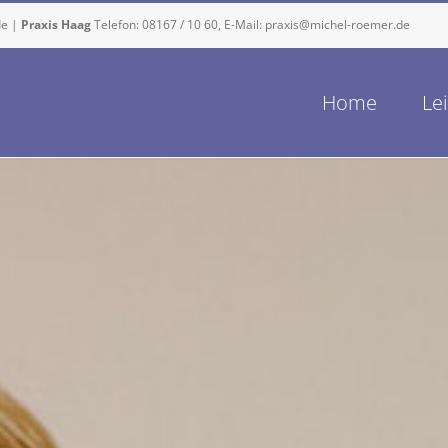
de
|
Praxis Haag
Telefon:
08167 / 10 60
, E-Mail:
praxis@michel-roemer.de
Home
Le