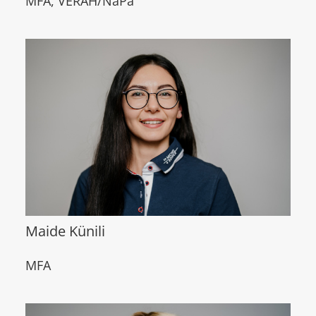
MFA, VERAH/NäPa
Maide Künili
MFA